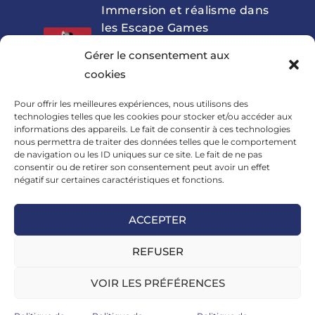
Immersion et réalisme dans
les Escape Games
pédagogiques : outils clés de
Gérer le consentement aux
la formation aux Facteurs
cookies
Humains
8 NOVEMBRE 2023
/
0 COMMENTAIRE
Pour offrir les meilleures expériences, nous utilisons des
technologies telles que les cookies pour stocker et/ou accéder aux
informations des appareils. Le fait de consentir à ces technologies
La communication au cœur
nous permettra de traiter des données telles que le comportement
des soins médicaux :
de navigation ou les ID uniques sur ce site. Le fait de ne pas
comment prévenir les erreurs
consentir ou de retirer son consentement peut avoir un effet
négatif sur certaines caractéristiques et fonctions.
médicamenteuses par une
meilleure gestion des facteurs
ACCEPTER
humains
23 OCTOBRE 2023
/
0 COMMENTAIRE
REFUSER
VOIR LES PRÉFÉRENCES
Catalogue
Règlement intérieur
Registre public d’accessibilité
Organigramme
CVthèque