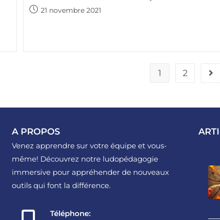
21 novembre 2021
1
2
A PROPOS
ART
Venez apprendre sur votre équipe et vous-
même! Découvrez notre ludopédagogie
immersive pour appréhender de nouveaux
outils qui font la différence.
Téléphone: