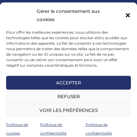
Gérer le consentement aux
cookies
Téléphone:
Pour offrir les meilleures expériences, nous utilisons des
06 72 25 10 07
technologies telles que les cookies pour stocker et/ou accéder aux
informations des appareils. Le fait de consentir à ces technologies
nous permettra de traiter des données telles que le comportement
de navigation ou les ID uniques sur ce site. Le fait de ne pas
consentir ou de retirer son consentement peut avoir un effet
négatif sur certaines caractéristiques et fonctions.
Email:
formation@com-scape.fr
ACCEPTER
ARTICLES RECENTS
REFUSER
VOIR LES PRÉFÉRENCES
Catalogue
Règlement intérieur
Registre public d’accessibilité
Organigramme
CVthèque
Mentions légales et CGV
Politique de
Politique de
Politique de
cookies
confidentialité
confidentialité
Copyright 2026 - Com-Scape