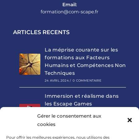
Email:
formation@com-scape.fr
ARTICLES RECENTS
La méprise courante sur les
formations aux Facteurs
Humains et Compétences Non
Techniques
24 AVRIL 2024
/
0 COMMENTAIRE
Immersion et réalisme dans
les Escape Games
pédagogiques : outils clés de
Gérer le consentement aux
la formation aux Facteurs
cookies
Humains
8 NOVEMBRE 2023
/
0 COMMENTAIRE
Pour offrir les meilleures expériences, nous utilisons des