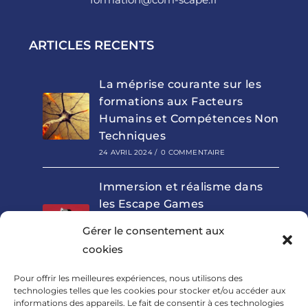
ARTICLES RECENTS
La méprise courante sur les
formations aux Facteurs
Humains et Compétences Non
Techniques
24 AVRIL 2024
/
0 COMMENTAIRE
Immersion et réalisme dans
les Escape Games
pédagogiques : outils clés de
Gérer le consentement aux
la formation aux Facteurs
cookies
Humains
8 NOVEMBRE 2023
/
0 COMMENTAIRE
Pour offrir les meilleures expériences, nous utilisons des
technologies telles que les cookies pour stocker et/ou accéder aux
informations des appareils. Le fait de consentir à ces technologies
La communication au cœur