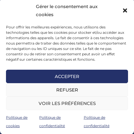
pédagogiques : outils clés de
Gérer le consentement aux
la formation aux Facteurs
cookies
Humains
8 NOVEMBRE 2023
/
0 COMMENTAIRE
Pour offrir les meilleures expériences, nous utilisons des
technologies telles que les cookies pour stocker et/ou accéder aux
informations des appareils. Le fait de consentir à ces technologies
La communication au cœur
nous permettra de traiter des données telles que le comportement
des soins médicaux :
de navigation ou les ID uniques sur ce site. Le fait de ne pas
comment prévenir les erreurs
consentir ou de retirer son consentement peut avoir un effet
négatif sur certaines caractéristiques et fonctions.
médicamenteuses par une
meilleure gestion des facteurs
ACCEPTER
humains
23 OCTOBRE 2023
/
0 COMMENTAIRE
REFUSER
VOIR LES PRÉFÉRENCES
Catalogue
Règlement intérieur
Registre public d’accessibilité
Organigramme
CVthèque
Mentions légales et CGV
Politique de
Politique de
Politique de
cookies
confidentialité
confidentialité
Copyright 2026 - Com-Scape