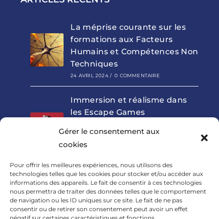
La méprise courante sur les
formations aux Facteurs
Humains et Compétences Non
Techniques
24 AVRIL 2024
/
0 COMMENTAIRE
Immersion et réalisme dans
les Escape Games
pédagogiques : outils clés de
Gérer le consentement aux
la formation aux Facteurs
cookies
Humains
8 NOVEMBRE 2023
/
0 COMMENTAIRE
Pour offrir les meilleures expériences, nous utilisons des
technologies telles que les cookies pour stocker et/ou accéder aux
informations des appareils. Le fait de consentir à ces technologies
La communication au cœur
nous permettra de traiter des données telles que le comportement
des soins médicaux :
de navigation ou les ID uniques sur ce site. Le fait de ne pas
comment prévenir les erreurs
consentir ou de retirer son consentement peut avoir un effet
négatif sur certaines caractéristiques et fonctions.