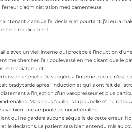
st l’erreur d’administration médicamenteuse.
maintenant 2 ans. Je l’ai déclaré et pourtant, j’ai eu la ma
 le même médicament.
ravaille avec un vieil interne qui procède à l’induction d’un
ient me chercher, l’air bouleversé en me disant que le pa
 suis immédiatement.
tension artérielle. Je suggère à l’interne que ce n’est
était bradycarde après l’induction et qu’ils ont fait de l’atr
diatement à l’injection d’un vasopresseur et plus parti
adrénaline. Mais nous fouillons la poubelle et ne retr
retrouve bien une ampoule de noradrénaline.
patient qui ne gardera aucune séquelle de cette erreur. 
 et le déclarons. Le patient sera bien entendu mis au co