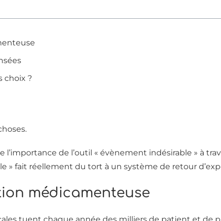
amenteuse
nsées
 choix ?
choses.
l’importance de l’outil « évènement indésirable » à trav
ble » fait réellement du tort à un système de retour d’exp
ation médicamenteuse
dicales tuent chaque année des milliers de patient et de 