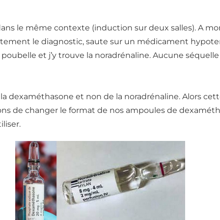
dans le même contexte (induction sur deux salles). A mon
atement le diagnostic, saute sur un médicament hypoten
 poubelle et j’y trouve la noradrénaline. Aucune séquell
a dexaméthasone et non de la noradrénaline. Alors cette 
ons de changer le format de nos ampoules de dexaméthas
liser.